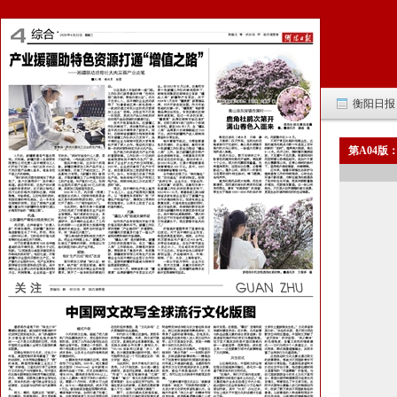
衡阳日报 -
第A04版