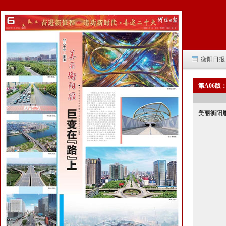
衡阳日报 -
第A06版
美丽衡阳