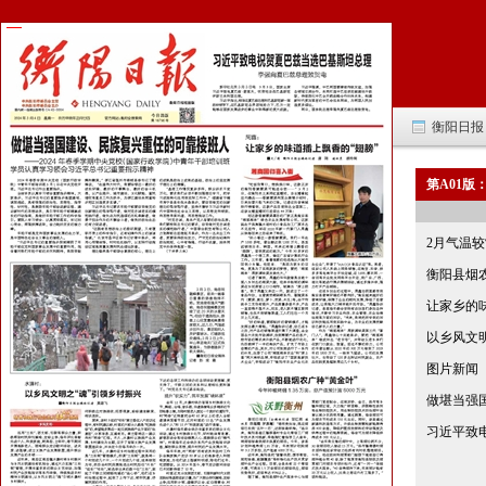
衡阳日报 -
第A01版
2月气温较
衡阳县烟农
让家乡的
以乡风文
图片新闻
做堪当强
习近平致