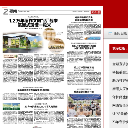
衡阳日报 -
第A02版
金融宣讲
科技盛宴
助力打好
衡阳人罗艳
守护师生
网络安全
让“钓鱼邮
23年守